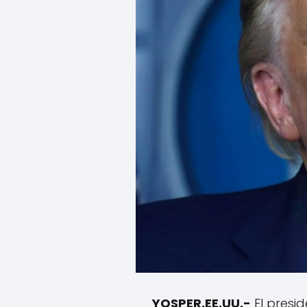
YOSPER,EE.UU.-
El presid