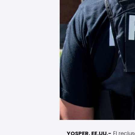
YOSPER, EE.UU.-
El reclu