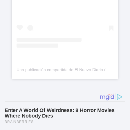
Una publicación compartida de El Nuevo Diario (@elnuevodiariord)