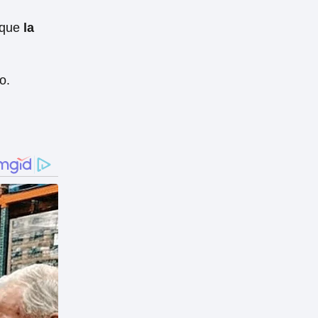
 que
la
o.