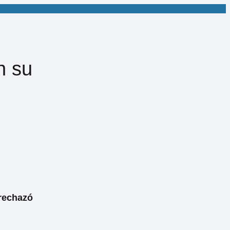
n su
rechazó