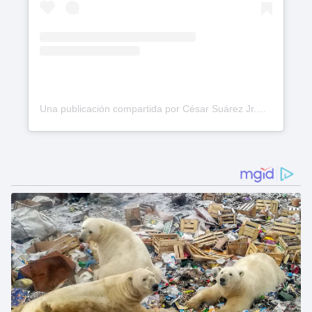
Una publicación compartida por César Suárez Jr.®️ (@cesarsuarezjr)